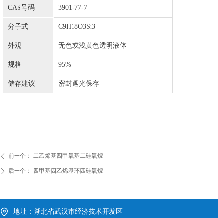
CAS号码
3901-77-7
分子式
C9H18O3Si3
外观
无色或浅黄色透明液体
规格
95%
储存建议
密封遮光保存
前一个：
二乙烯基四甲氧基二硅氧烷
ꄴ
后一个：
四甲基四乙烯基环四硅氧烷
ꄲ
地址：
湖北省武汉市经济技术开发区