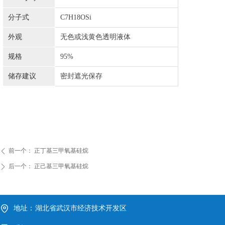
分子式
C7H18OSi
外观
无色或浅黄色
透明液体
规格
95%
储存建议
密封遮光保存
前一个：
正丁基三甲氧基硅烷
ꄴ
后一个：
正己基三甲氧基硅烷
ꄲ
地址：
湖北省武汉市经济技术开发区