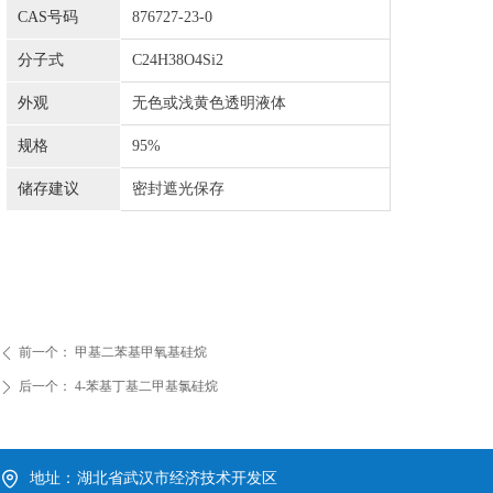
CAS号码
876727-23-
0
分子式
C24H38O4Si2
外观
无色或浅黄色透明液体
规格
95%
储存建议
密封遮光保存
前一个：
甲基二苯基甲氧基硅烷
ꄴ
后一个：
4-苯基丁基二甲基氯硅烷
ꄲ
地址：
湖北省武汉市经济技术开发区